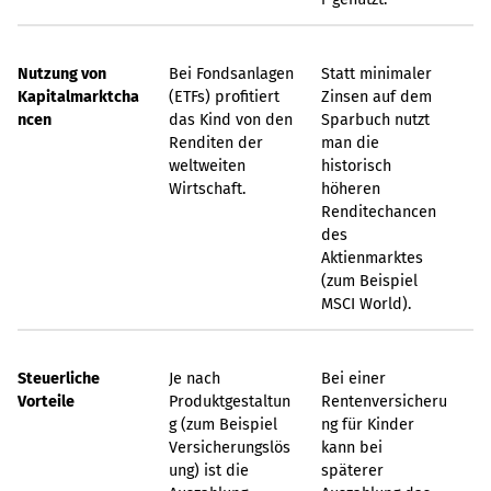
Nutzung von
Bei Fondsanlagen
Statt minimaler
Kapitalmarktcha
(ETFs) profitiert
Zinsen auf dem
ncen
das Kind von den
Sparbuch nutzt
Renditen der
man die
weltweiten
historisch
Wirtschaft.
höheren
Renditechancen
des
Aktienmarktes
(zum Beispiel
MSCI World).
Steuerliche
Je nach
Bei einer
Vorteile
Produktgestaltun
Rentenversicheru
g (zum Beispiel
ng für Kinder
Versicherungslös
kann bei
ung) ist die
späterer