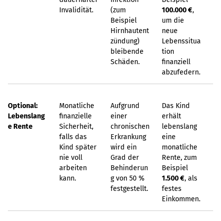
Invalidität.
(zum
100.000 €
,
Beispiel
um die
Hirnhautent
neue
zündung)
Lebenssitua
bleibende
tion
Schäden.
finanziell
abzufedern.
Optional:
Monatliche
Aufgrund
Das Kind
Lebenslang
finanzielle
einer
erhält
e Rente
Sicherheit,
chronischen
lebenslang
falls das
Erkrankung
eine
Kind später
wird ein
monatliche
nie voll
Grad der
Rente, zum
arbeiten
Behinderun
Beispiel
kann.
g von 50 %
1.500 €
, als
festgestellt.
festes
Einkommen.