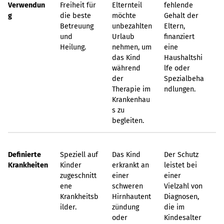
Verwendun
Freiheit für
Elternteil
fehlende
g
die beste
möchte
Gehalt der
Betreuung
unbezahlten
Eltern,
und
Urlaub
finanziert
Heilung.
nehmen, um
eine
das Kind
Haushaltshi
während
lfe oder
der
Spezialbeha
Therapie im
ndlungen.
Krankenhau
s zu
begleiten.
Definierte
Speziell auf
Das Kind
Der Schutz
Krankheiten
Kinder
erkrankt an
leistet bei
zugeschnitt
einer
einer
ene
schweren
Vielzahl von
Krankheitsb
Hirnhautent
Diagnosen,
ilder.
zündung
die im
oder
Kindesalter