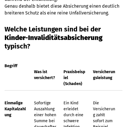
Genau deshalb bietet diese Absicherung einen deutlich
breiteren Schutz als eine reine Unfallversicherung.
Welche Leistungen sind bei der
Kinder-Invaliditätsabsicherung
typisch?
Begriff
Was ist
Praxisbeisp
Versicherun
versichert?
iel
gsleistung
(Schaden)
Einmalige
Sofortige
Ein Kind
Die
Kapitalzahl
Auszahlung
erleidet
Versicherun
ung
einer hohen
durch eine
g zahlt
Summe bei
schwere
sofort zum
dauerhafter
Infektion
Beispiel