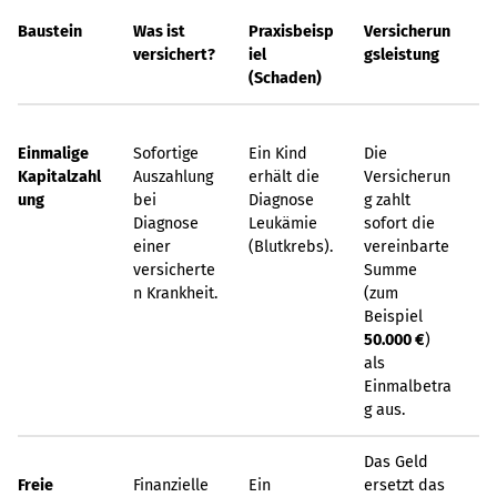
Baustein
Was ist
Praxisbeisp
Versicherun
versichert?
iel
gsleistung
(Schaden)
Einmalige
Sofortige
Ein Kind
Die
Kapitalzahl
Auszahlung
erhält die
Versicherun
ung
bei
Diagnose
g zahlt
Diagnose
Leukämie
sofort die
einer
(Blutkrebs).
vereinbarte
versicherte
Summe
n Krankheit.
(zum
Beispiel
50.000 €
)
als
Einmalbetra
g aus.
Das Geld
Freie
Finanzielle
Ein
ersetzt das