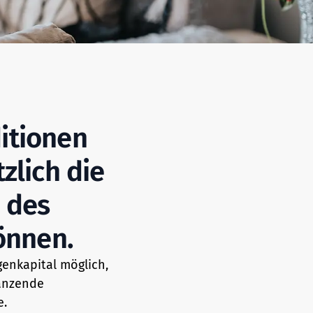
itionen
zlich die
 des
önnen.
genkapital möglich,
gänzende
e.