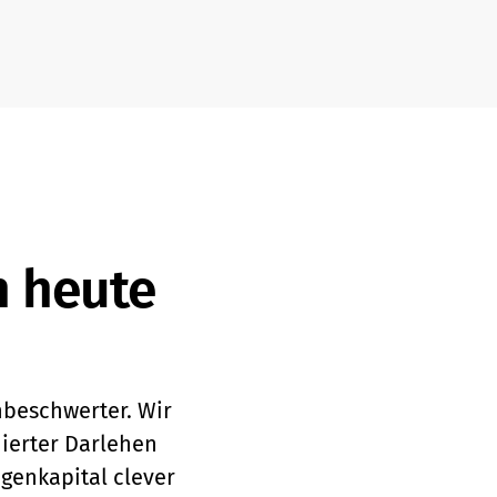
n heute
nbeschwerter. Wir
nierter Darlehen
genkapital clever