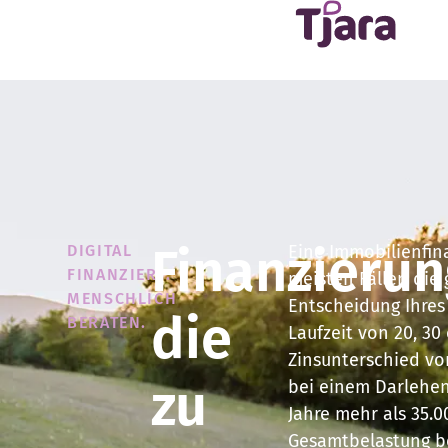
Finanzierun
DIGITAL
Eine Immobilienfina
FINANZIERT.
meisten Fällen die 
MENSCHLICH
Entscheidung Ihres
die
BERATEN.
Laufzeit von 20, 30
Zinsunterschied von
zu
bei einem Darlehen
Jahre mehr als 35.0
Gesamtbelastung b