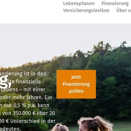
Lebensphasen
Finanzierung
Versicherungslexikon
Über u
g,
nzierung ist in den
Jetzt
größte finanzielle
Finanzierung
 Lebens – mit einer
prüfen
 oder mehr Jahren. Ein
 nur 0,5 % p.a. kann
 von 350.000 € über 20
00 € Unterschied in der
edeuten.