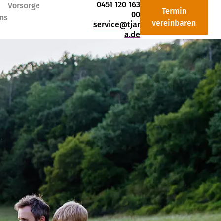
0451 120 163
Vorsorge
Termin
00
ns
vereinbaren
service@tjar
a.de