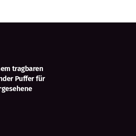
inem tragbaren
der Puffer für
ergesehene