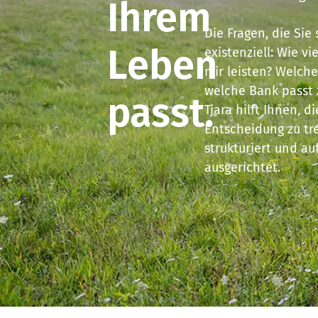
Ihrem
Die Fragen, die Sie 
Leben
existenziell: Wie vi
mir leisten? Welche
welche Bank passt 
passt.
Tjara hilft Ihnen, d
Entscheidung zu tre
strukturiert und au
ausgerichtet.