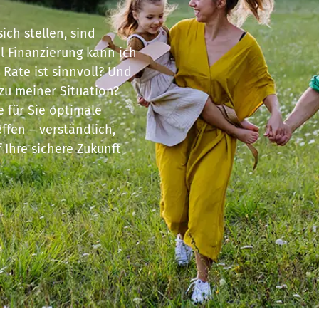
sich stellen, sind
el Finanzierung kann ich
 Rate ist sinnvoll? Und
zu meiner Situation?
ie für Sie optimale
ffen – verständlich,
f Ihre sichere Zukunft