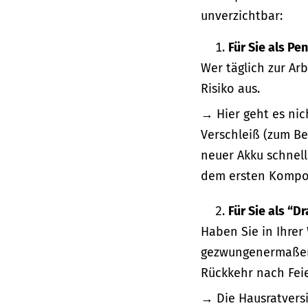
unverzichtbar:
Für Sie als Pe
Wer täglich zur Ar
Risiko aus.
→ Hier geht es nic
Verschleiß (zum Be
neuer Akku schnell
dem ersten Kompo
Für Sie als “D
Haben Sie in Ihrer
gezwungenermaßen 
Rückkehr nach Feie
→ Die Hausratversi