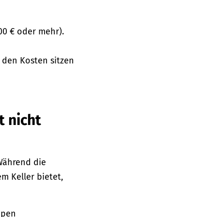
000 € oder mehr).
f den Kosten sitzen
t nicht
 Während die
m Keller bietet,
ppen