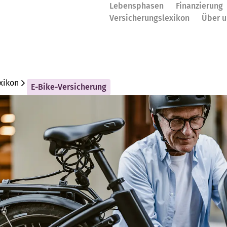
Lebensphasen
Finanzierung
Versicherungslexikon
Über u
xikon
E-Bike-Versicherung