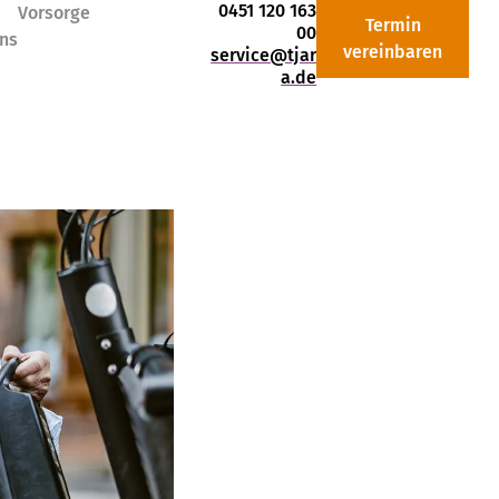
0451 120 163
Vorsorge
Termin
00
ns
vereinbaren
service@tjar
a.de