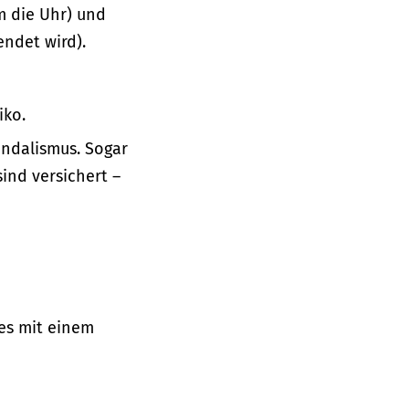
m die Uhr) und
ndet wird).
iko.
ndalismus. Sogar
nd versichert –
 es mit einem