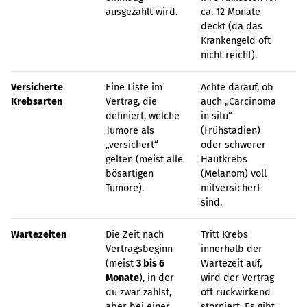
ausgezahlt wird.
ca. 12 Monate
deckt (da das
Krankengeld oft
nicht reicht).
Versicherte
Eine Liste im
Achte darauf, ob
Krebsarten
Vertrag, die
auch „Carcinoma
definiert, welche
in situ“
Tumore als
(Frühstadien)
„versichert“
oder schwerer
gelten (meist alle
Hautkrebs
bösartigen
(Melanom) voll
Tumore).
mitversichert
sind.
Wartezeiten
Die Zeit nach
Tritt Krebs
Vertragsbeginn
innerhalb der
(meist
3 bis 6
Wartezeit auf,
Monate
), in der
wird der Vertrag
du zwar zahlst,
oft rückwirkend
aber bei einer
storniert. Es gibt