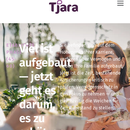
Viel ist
ETABLIERTE
Sie befinden sich auf dem
PHASE
Höhepunkt Ihrer Karriere,
aufgebaut
(45-
verfügen über Vermögen und
60)
haben Ihre Familie aufgebaut.
— jetzt
Jetzt ist die Zeit, bestehende
Absicherungen kritisch zu
geht es
prüfen, Vermögensschutz in
den Fokus zu nehmen — und
darum,
gleichzeitig die Weichen für
den Ruhestand zu stellen.
es zu