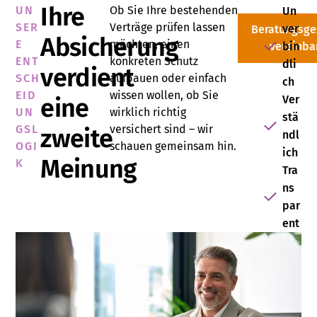
Ihre
UN
Ob Sie Ihre bestehenden
Un
SER
Verträge prüfen lassen
ver
Beratungsge
Absicherung
E
möchten, einen
vereinba
bin
ENT
konkreten Schutz
dli
verdient
SCH
aufbauen oder einfach
ch
EID
wissen wollen, ob Sie
eine
Ver
UN
wirklich richtig
stä
GSL
versichert sind – wir
zweite
ndl
OGI
schauen gemeinsam hin.
ich
Meinung
K
Tra
ns
par
ent