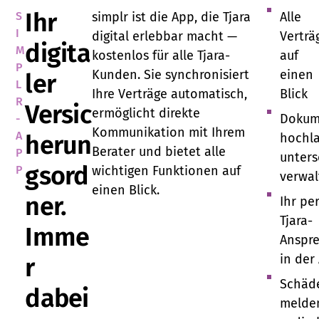
Ihr
S
simplr ist die App, die Tjara
Alle
I
digital erlebbar macht —
Verträ
digita
M
kostenlos für alle Tjara-
auf
P
Kunden. Sie synchronisiert
einen
ler
L
Ihre Verträge automatisch,
Blick
R
Versic
ermöglicht direkte
Dokum
-
Kommunikation mit Ihrem
A
herun
hochl
Berater und bietet alle
P
unters
gsord
P
wichtigen Funktionen auf
verwa
einen Blick.
ner.
Ihr pe
Tjara-
Imme
Anspr
in der
r
Schäd
dabei
melde