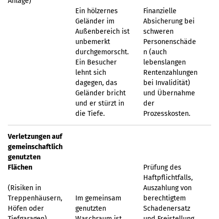
Anlage)
Ein hölzernes
Finanzielle
Geländer im
Absicherung bei
Außenbereich ist
schweren
unbemerkt
Personenschäde
durchgemorscht.
n (auch
Ein Besucher
lebenslangen
lehnt sich
Rentenzahlungen
dagegen, das
bei Invalidität)
Geländer bricht
und Übernahme
und er stürzt in
der
die Tiefe.
Prozesskosten.
Verletzungen auf
gemeinschaftlich
genutzten
Flächen
Prüfung des
Haftpflichtfalls,
(Risiken in
Auszahlung von
Treppenhäusern,
Im gemeinsam
berechtigtem
Höfen oder
genutzten
Schadenersatz
Tiefgaragen)
Waschraum ist
und Freistellung