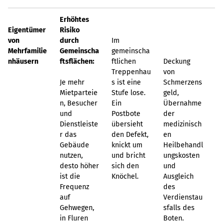
Erhöhtes
Eigentümer
Risiko
von
durch
Im
Mehrfamilie
Gemeinscha
gemeinscha
nhäusern
ftsflächen:
ftlichen
Deckung
Treppenhau
von
Je mehr
s ist eine
Schmerzens
Mietparteie
Stufe lose.
geld,
n, Besucher
Ein
Übernahme
und
Postbote
der
Dienstleiste
übersieht
medizinisch
r das
den Defekt,
en
Gebäude
knickt um
Heilbehandl
nutzen,
und bricht
ungskosten
desto höher
sich den
und
ist die
Knöchel.
Ausgleich
Frequenz
des
auf
Verdienstau
Gehwegen,
sfalls des
in Fluren
Boten.