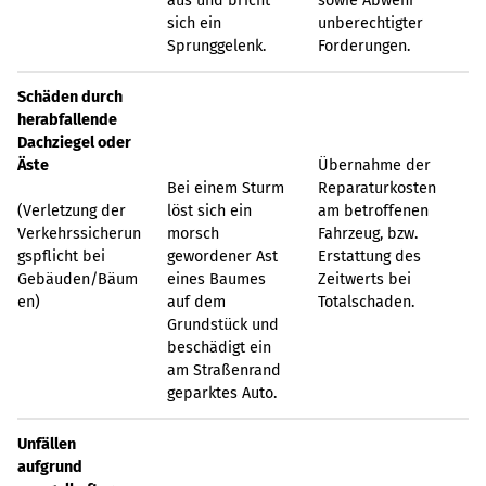
aus und bricht
sowie Abwehr
sich ein
unberechtigter
Sprunggelenk.
Forderungen.
Schäden durch
herabfallende
Dachziegel oder
Äste
Übernahme der
Bei einem Sturm
Reparaturkosten
(Verletzung der
löst sich ein
am betroffenen
Verkehrssicherun
morsch
Fahrzeug, bzw.
gspflicht bei
gewordener Ast
Erstattung des
Gebäuden/Bäum
eines Baumes
Zeitwerts bei
en)
auf dem
Totalschaden.
Grundstück und
beschädigt ein
am Straßenrand
geparktes Auto.
Unfällen
aufgrund