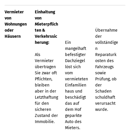
Vermieter
Einhaltung
von
von
Wohnungen
Mieterpflich
oder
ten &
Übernahme
Häusern
Verkehrssic
der
herung:
Ein
vollständige
mangelhaft
n
Als
befestigter
Reparaturk
Vermieter
Dachziegel
osten des
übertragen
löst sich
Fahrzeugs
Sie zwar oft
vom
sowie
Pflichten,
vermieteten
Prüfung, ob
bleiben
Einfamilien
der
aber in der
haus und
Schaden
Letzthaftung
beschädigt
schuldhaft
für den
das auf
verursacht
sicheren
dem Hof
wurde.
Zustand der
geparkte
Immobilie.
Auto des
Mieters.