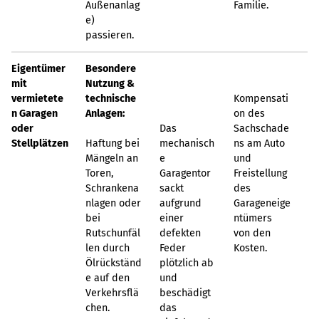
Außenanlag
Familie.
e)
passieren.
Eigentümer
Besondere
mit
Nutzung &
vermietete
technische
Kompensati
n Garagen
Anlagen:
on des
oder
Das
Sachschade
Stellplätzen
Haftung bei
mechanisch
ns am Auto
Mängeln an
e
und
Toren,
Garagentor
Freistellung
Schrankena
sackt
des
nlagen oder
aufgrund
Garageneige
bei
einer
ntümers
Rutschunfäl
defekten
von den
len durch
Feder
Kosten.
Ölrückständ
plötzlich ab
e auf den
und
Verkehrsflä
beschädigt
chen.
das