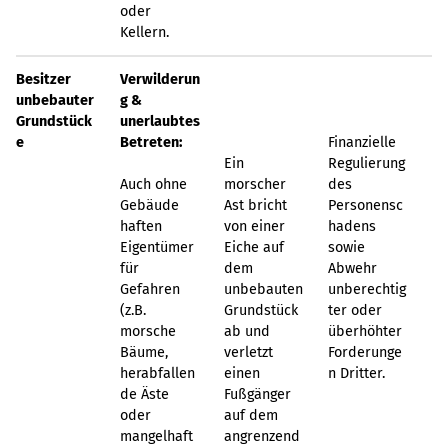
oder
Kellern.
Besitzer
Verwilderun
unbebauter
g &
Grundstück
unerlaubtes
e
Betreten:
Finanzielle
Ein
Regulierung
Auch ohne
morscher
des
Gebäude
Ast bricht
Personensc
haften
von einer
hadens
Eigentümer
Eiche auf
sowie
für
dem
Abwehr
Gefahren
unbebauten
unberechtig
(z.B.
Grundstück
ter oder
morsche
ab und
überhöhter
Bäume,
verletzt
Forderunge
herabfallen
einen
n Dritter.
de Äste
Fußgänger
oder
auf dem
mangelhaft
angrenzend