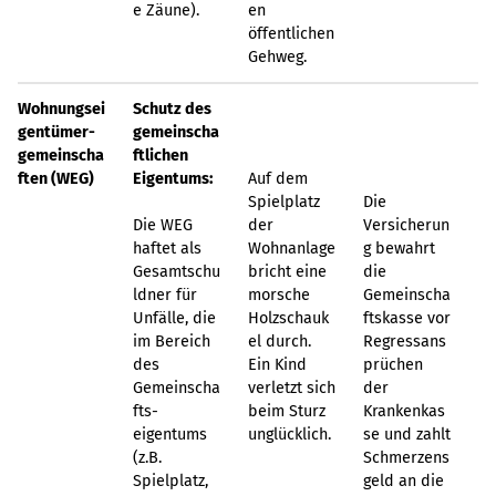
e Zäune).
en
öffentlichen
Gehweg.
Wohnungsei
Schutz des
gentümer-
gemeinscha
gemeinscha
ftlichen
ften (WEG)
Eigentums:
Auf dem
Spielplatz
Die
Die WEG
der
Versicherun
haftet als
Wohnanlage
g bewahrt
Gesamtschu
bricht eine
die
ldner für
morsche
Gemeinscha
Unfälle, die
Holzschauk
ftskasse vor
im Bereich
el durch.
Regressans
des
Ein Kind
prüchen
Gemeinscha
verletzt sich
der
fts-
beim Sturz
Krankenkas
eigentums
unglücklich.
se und zahlt
(z.B.
Schmerzens
Spielplatz,
geld an die