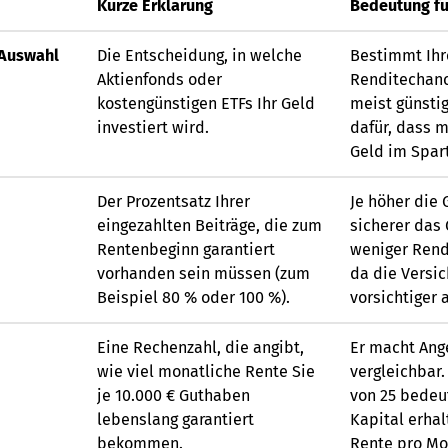
Kurze Erklärung
Bedeutung fü
-Auswahl
Die Entscheidung, in welche
Bestimmt Ihr
Aktienfonds oder
Renditechanc
kostengünstigen ETFs Ihr Geld
meist günsti
investiert wird.
dafür, dass 
Geld im Spar
Der Prozentsatz Ihrer
Je höher die 
eingezahlten Beiträge, die zum
sicherer das 
Rentenbeginn garantiert
weniger Rendi
vorhanden sein müssen (zum
da die Versi
Beispiel 80 % oder 100 %).
vorsichtiger 
Eine Rechenzahl, die angibt,
Er macht Ang
wie viel monatliche Rente Sie
vergleichbar.
je 10.000 € Guthaben
von 25 bedeut
lebenslang garantiert
Kapital erhal
bekommen.
Rente pro Mo