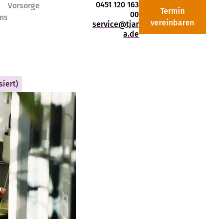
0451 120 163
Vorsorge
Termin
00
ns
vereinbaren
service@tjar
a.de
iert)