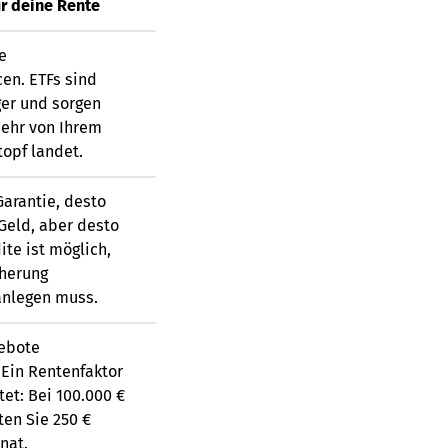
r deine Rente
e
en. ETFs sind
ger und sorgen
mehr von Ihrem
topf landet.
Garantie, desto
Geld, aber desto
te ist möglich,
cherung
anlegen muss.
ebote
 Ein Rentenfaktor
et: Bei 100.000 €
ten Sie 250 €
nat.