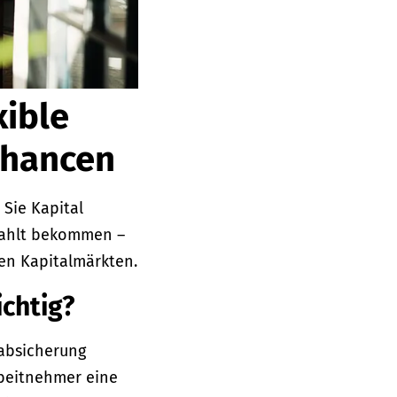
xible
chancen
 Sie Kapital
zahlt bekommen –
en Kapitalmärkten.
chtig?
sabsicherung
rbeitnehmer eine